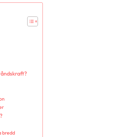
tåndskraft?
ion
er
?
a bredd