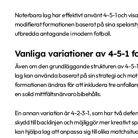
Noterbara lag har effektivt använt 4-5-1 och vis
modifierat formationen baserat på sina spelarstyrkor
utbredda antagande i modern fotboll.
Vanliga variationer av 4-5-1 
Även om den grundläggande strukturen av 4-5-1 fö
lag kan använda baserat på sin strategi och mots
formationen ändras för att inkludera tre anfallare
en solid mittfältsnärvaro bibehålls.
En annan variation är 4-2-3-1, som har två defensiv
skydd till backlinjen och möjliggör mer kreativt s
kan hjälpa lag att anpassa sig till olika matchsit