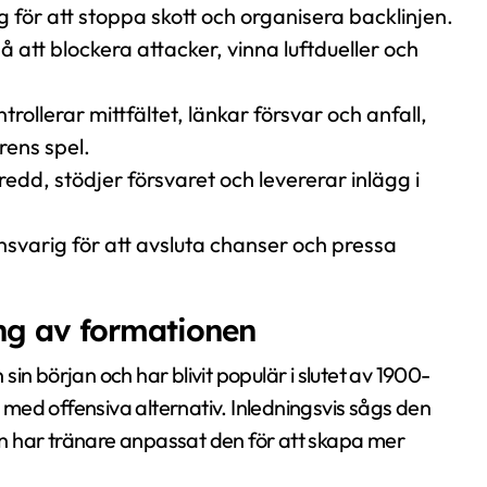
g för att stoppa skott och organisera backlinjen.
 att blockera attacker, vinna luftdueller och
rollerar mittfältet, länkar försvar och anfall,
rens spel.
edd, stödjer försvaret och levererar inlägg i
varig för att avsluta chanser och pressa
ing av formationen
in början och har blivit populär i slutet av 1900-
t med offensiva alternativ. Inledningsvis sågs den
n har tränare anpassat den för att skapa mer