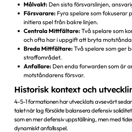
Målvakt:
Den sista försvarslinjen, ansvari
Försvarare:
Fyra spelare som fokuserar på
initiera spel från bakre linjen.
Centrala Mittfältare:
Två spelare som kont
och ofta har i uppgift att bryta motstånda
Breda Mittfältare:
Två spelare som ger br
straffområdet.
Anfallare:
Den enda forwarden som är ans
motståndarens försvar.
Historisk kontext och utveckl
4-5-1 formationen har utvecklats avsevärt sedan s
talet när lag försökte balansera defensiv solidite
som en mer defensiv uppställning, men med tide
dynamiskt anfallsspel.