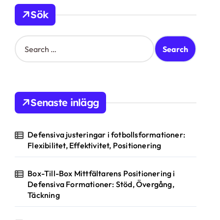
Sök
S
e
a
r
c
h
Senaste inlägg
f
o
r
Defensiva justeringar i fotbollsformationer:
:
Flexibilitet, Effektivitet, Positionering
Box-Till-Box Mittfältarens Positionering i
Defensiva Formationer: Stöd, Övergång,
Täckning