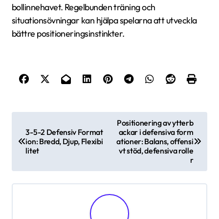
bollinnehavet. Regelbunden träning och
situationsövningar kan hjälpa spelarna att utveckla
bättre positioneringsinstinkter.
P
Positionering av ytterb
3-5-2 Defensiv Format
ackar i defensiva form
o
ion: Bredd, Djup, Flexibi
ationer: Balans, offensi
s
litet
vt stöd, defensiva rolle
r
t
n
a
v