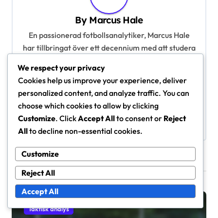
i
By
Marcus Hale
g
En passionerad fotbollsanalytiker, Marcus Hale
a
har tillbringat över ett decennium med att studera
t
defensiva formationer i det vackra spelet. Med en
We respect your privacy
bakgrund inom idrottsvetenskap och coaching,
i
Cookies help us improve your experience, deliver
ger han ett unikt perspektiv på de taktiska
o
personalized content, and analyze traffic. You can
intrikata detaljerna i fotboll. När han inte skriver,
choose which cookies to allow by clicking
n
gillar Marcus att spela amatörfotboll och dela
Customize
. Click
Accept All
to consent or
Reject
med sig av sina insikter på olika plattformar.
All
to decline non-essential cookies.
Customize
Related Posts
Reject All
Accept All
Taktisk analys