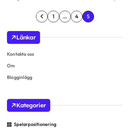
P
1
…
4
5
o
s
Länkar
t
s
Kontakta oss
p
Om
a
Blogginlägg
g
i
n
Kategorier
a
t
Spelarpositionering
i