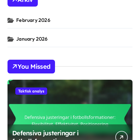
February 2026
January 2026
You Missed
Taktisk analys
Defensiva justeringar i