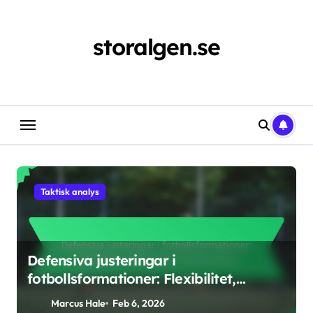
Skip
to
content
storalgen.se
Taktisk analys
Defensiva justeringar i
fotbollsformationer: Flexibilitet,
Effektivitet, Positionering
Marcus Hale
Feb 6, 2026