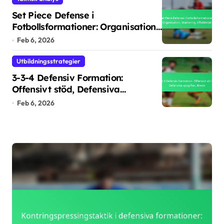
Set Piece Defense i
Fotbollsformationer: Organisation,
Markering, Effektivitet
Feb 6, 2026
Utbildningsstrategier
3-3-4 Defensiv Formation:
Offensivt stöd, Defensiva
uppgifter, Bredd
Feb 6, 2026